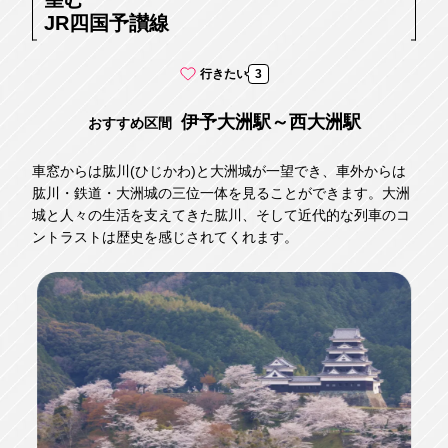
JR四国予讃線
行きたい
3
伊予大洲駅～西大洲駅
おすすめ区間
車窓からは肱川(ひじかわ)と大洲城が一望でき、車外からは
肱川・鉄道・大洲城の三位一体を見ることができます。大洲
城と人々の生活を支えてきた肱川、そして近代的な列車のコ
ントラストは歴史を感じされてくれます。