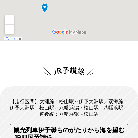
【走行区間】大洲編：松山駅～伊予大洲駅／双海編：
伊予大洲駅～松山駅／八幡浜編：松山駅～八幡浜駅／
道後編：八幡浜駅～松山駅
観光列車伊予灘ものがたりから海を望む
JR四国予讃線