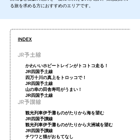
る旅を求める方におすすめのエリアです。
INDEX
JR予土線
かわいいホビートレインがトコトコ走る！
JR四国予土線
四万十川の真上をトロッコで！
JR四国予土線
山の幸の田舎寿司がうまい！
JR四国予土線
JR予讃線
観光列車伊予灘ものがたりから海を望む
JR四国予讃線
観光列車伊予灘ものがたりから大洲城を望む
JR四国予讃線
チワワと猫がおもてなし