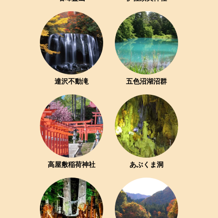
達沢不動滝
五色沼湖沼群
高屋敷稲荷神社
あぶくま洞