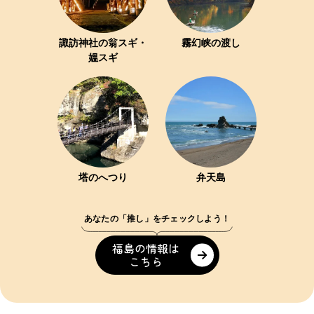
諏訪神社の翁スギ・
霧幻峡の渡し
媼スギ
塔のへつり
弁天島
あなたの「推し」をチェックしよう！
福島の情報は
こちら