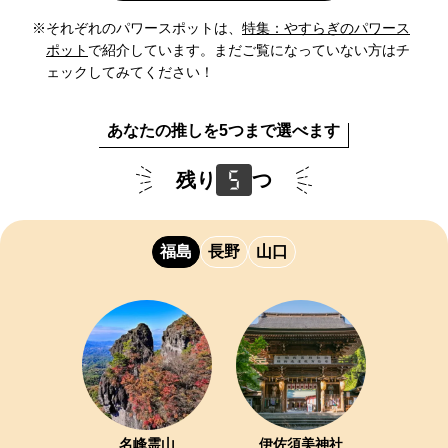
※それぞれのパワースポットは、
特集：やすらぎのパワース
ポット
で紹介しています。まだご覧になっていない方はチ
ェックしてみてください！
あなたの推しを5つまで選べます
残り
5
つ
福島
長野
山口
名峰霊山
伊佐須美神社