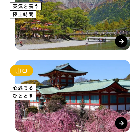
英気を養う
極上時間
山口
心満ちる
ひととき